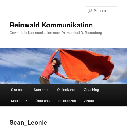
Zum
primären
Such
Inhalt
springen
Reinwald Kommunikation
Gewaltfreie Kommunikation nach Dr. Marshall B. Rosenberg
Hauptmenü
Startseite
Seminare
Onlinekurse
Coaching
Mediathek
Über uns
Referenzen
Aktuell
Scan_Leonie