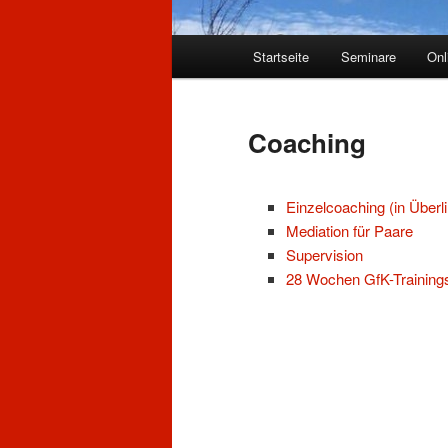
Hauptmenü
Startseite
Seminare
Onl
Coaching
Einzelcoaching (in Überli
Mediation für Paare
Supervision
28 Wochen GfK-Trainin