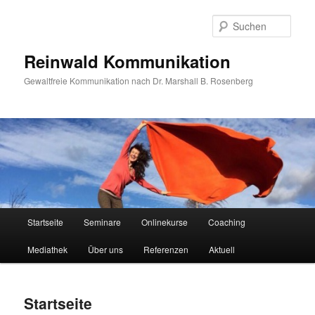
Zum
primären
Such
Inhalt
springen
Reinwald Kommunikation
Gewaltfreie Kommunikation nach Dr. Marshall B. Rosenberg
Hauptmenü
Startseite
Seminare
Onlinekurse
Coaching
Mediathek
Über uns
Referenzen
Aktuell
Startseite