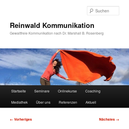
Zum
primären
Such
Inhalt
springen
Reinwald Kommunikation
Gewaltfreie Kommunikation nach Dr. Marshall B. Rosenberg
Hauptmenü
Startseite
Seminare
Onlinekurse
Coaching
Mediathek
Über uns
Referenzen
Aktuell
Bilder-
← Vorheriges
Nächstes →
Navigation