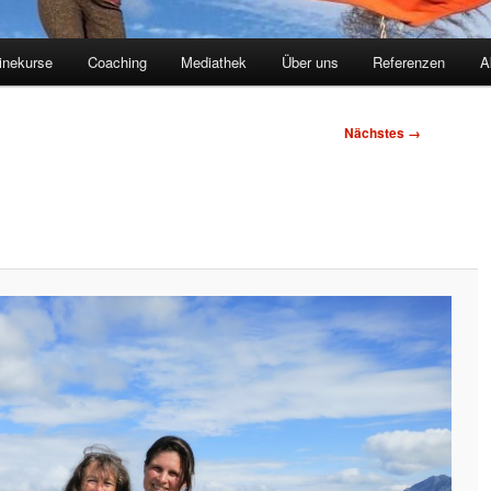
inekurse
Coaching
Mediathek
Über uns
Referenzen
A
Nächstes →