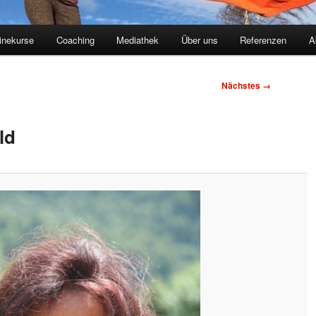
inekurse
Coaching
Mediathek
Über uns
Referenzen
A
Nächstes →
ld