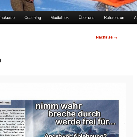
inekurse
Coaching
Mediathek
Über uns
Referenzen
A
Nächstes →
n